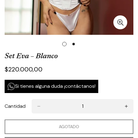
Set Eva – Blanco
Precio
$220.000,00
regular
Si tienes alguna duda ¡contáctanos!
Cantidad
AGOTADO